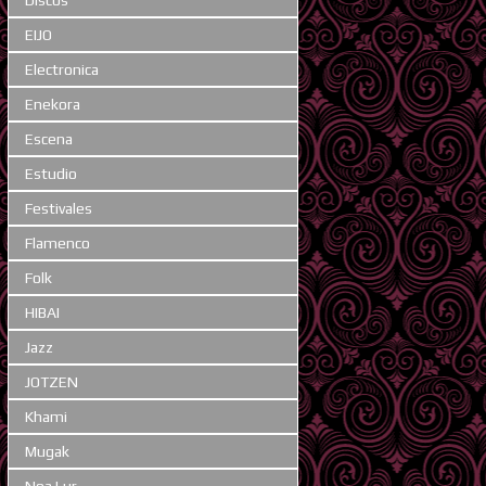
EIJO
Electronica
Enekora
Escena
Estudio
Festivales
Flamenco
Folk
HIBAI
Jazz
JOTZEN
Khami
Mugak
Noa Lur