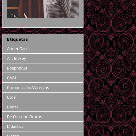
Etiquetas
Ander García
Art Blakey
Bosphorus
CMMJ
Composición/Arreglos
Coral
Danza
De Ocampo Drums
Didáctica
Discos