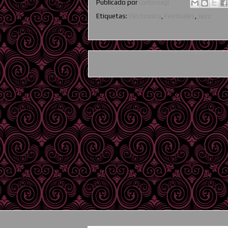
Publicado por
carlossagi
Etiquetas:
Electronica
,
Festivales
,
Jazz