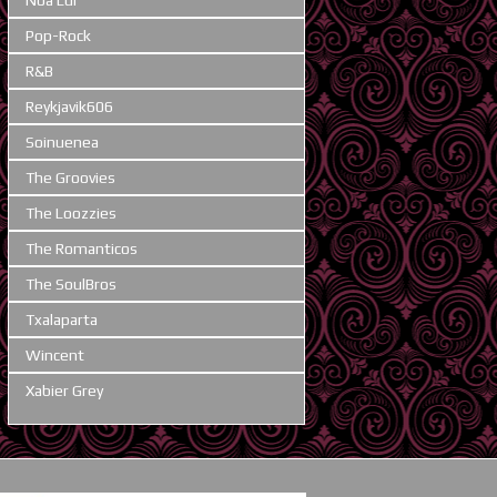
Pop-Rock
R&B
Reykjavik606
Soinuenea
The Groovies
The Loozzies
The Romanticos
The SoulBros
Txalaparta
Wincent
Xabier Grey