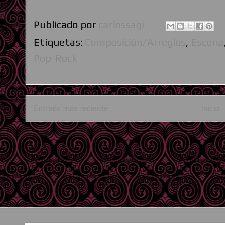
Publicado por
carlossagi
Etiquetas:
Composición/Arreglos
,
Escena
Pop-Rock
Entrada más reciente
Inicio