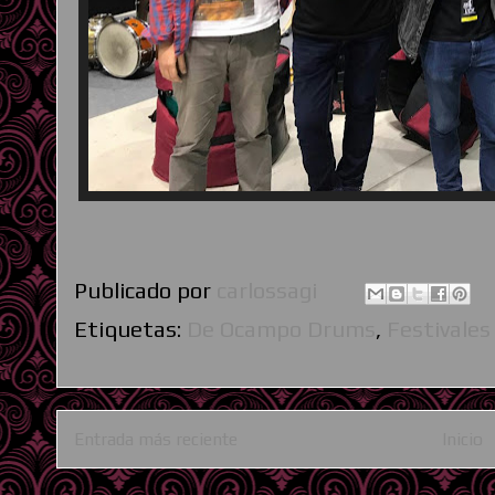
Publicado por
carlossagi
Etiquetas:
De Ocampo Drums
,
Festivales
Entrada más reciente
Inicio